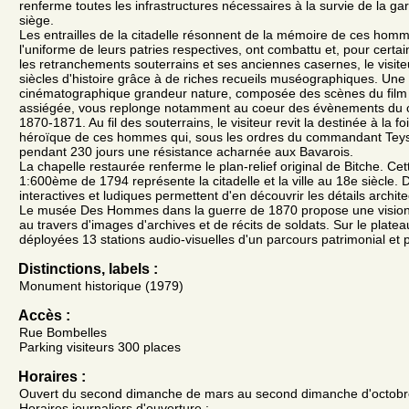
renferme toutes les infrastructures nécessaires à la survie de la ga
siège.
Les entrailles de la citadelle résonnent de la mémoire de ces homm
l'uniforme de leurs patries respectives, ont combattu et, pour certa
les retranchements souterrains et ses anciennes casernes, le visit
siècles d'histoire grâce à de riches recueils muséographiques. Une r
cinématographique grandeur nature, composée des scènes du film
assiégée, vous replonge notamment au coeur des évènements du c
1870-1871. Au fil des souterrains, le visiteur revit la destinée à la fo
héroïque de ces hommes qui, sous les ordres du commandant Teys
pendant 230 jours une résistance acharnée aux Bavarois.
La chapelle restaurée renferme le plan-relief original de Bitche. Ce
1:600ème de 1794 représente la citadelle et la ville au 18e siècle.
interactives et ludiques permettent d'en découvrir les détails archit
Le musée Des Hommes dans la guerre de 1870 propose une vision ré
au travers d'images d'archives et de récits de soldats. Sur le platea
déployées 13 stations audio-visuelles d'un parcours patrimonial et
Distinctions, labels :
Monument historique (1979)
Accès :
Rue Bombelles
Parking visiteurs 300 places
Horaires :
Ouvert du second dimanche de mars au second dimanche d'octobr
Horaires journaliers d'ouverture :