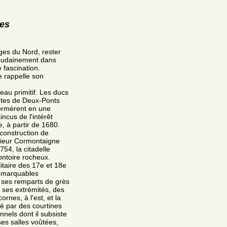
res
ges du Nord, rester
 soudainement dans
 fascination.
e rappelle son
teau primitif. Les ducs
omtes de Deux-Ponts
formèrent en une
ncus de l'intérêt
e, à partir de 1680.
 construction de
énieur Cormontaigne
54, la citadelle
ontoire rocheux.
litaire des 17e et 18e
remarquables
ie ses remparts de grès
 ses extrémités, des
rnes, à l'est, et la
té par des courtines
nnels dont il subsiste
ses salles voûtées,