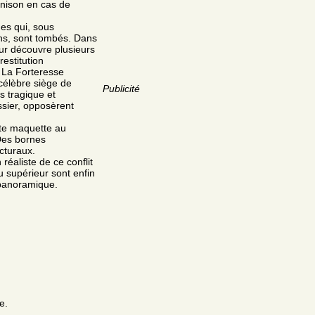
rnison en cas de
es qui, sous
ins, sont tombés. Dans
eur découvre plusieurs
estitution
 La Forteresse
élèbre siège de
Publicité
is tragique et
sier, opposèrent
tte maquette au
 Des bornes
ecturaux.
aliste de ce conflit
u supérieur sont enfin
 panoramique.
e.