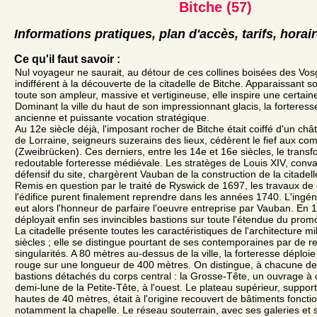
Bitche (57)
Informations pratiques, plan d'accès, tarifs, horai
Ce qu'il faut savoir :
Nul voyageur ne saurait, au détour de ces collines boisées des Vos
indifférent à la découverte de la citadelle de Bitche. Apparaissant
toute son ampleur, massive et vertigineuse, elle inspire une certaine
Dominant la ville du haut de son impressionnant glacis, la forteress
ancienne et puissante vocation stratégique.
Au 12e siècle déjà, l'imposant rocher de Bitche était coiffé d'un châ
de Lorraine, seigneurs suzerains des lieux, cédèrent le fief aux c
(Zweibrücken). Ces derniers, entre les 14e et 16e siècles, le trans
redoutable forteresse médiévale. Les stratèges de Louis XIV, convai
défensif du site, chargèrent Vauban de la construction de la citadell
Remis en question par le traité de Ryswick de 1697, les travaux de
l'édifice purent finalement reprendre dans les années 1740. L'ing
eut alors l'honneur de parfaire l'oeuvre entreprise par Vauban. En 17
déployait enfin ses invincibles bastions sur toute l'étendue du prom
La citadelle présente toutes les caractéristiques de l'architecture mi
siècles ; elle se distingue pourtant de ses contemporaines par de 
singularités. A 80 mètres au-dessus de la ville, la forteresse déplo
rouge sur une longueur de 400 mètres. On distingue, à chacune de
bastions détachés du corps central : la Grosse-Tête, un ouvrage à co
demi-lune de la Petite-Tête, à l'ouest. Le plateau supérieur, suppor
hautes de 40 mètres, était à l'origine recouvert de bâtiments fonctio
notamment la chapelle. Le réseau souterrain, avec ses galeries et 