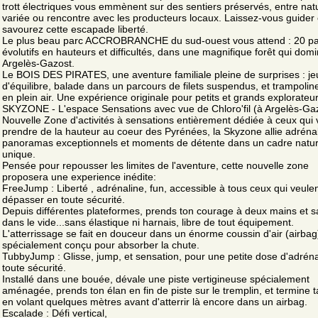
trott électriques vous emmènent sur des sentiers préservés, entre nat
variée ou rencontre avec les producteurs locaux. Laissez-vous guider 
savourez cette escapade liberté.
Le plus beau parc ACCROBRANCHE du sud-ouest vous attend : 20 pa
évolutifs en hauteurs et difficultés, dans une magnifique forêt qui dom
Argelès-Gazost.
Le BOIS DES PIRATES, une aventure familiale pleine de surprises : je
d'équilibre, balade dans un parcours de filets suspendus, et trampolin
en plein air. Une expérience originale pour petits et grands explorateur
SKYZONE - L'espace Sensations avec vue de Chloro'fil (à Argelès-Ga
Nouvelle Zone d'activités à sensations entièrement dédiée à ceux qui 
prendre de la hauteur au coeur des Pyrénées, la Skyzone allie adrénal
panoramas exceptionnels et moments de détente dans un cadre natur
unique.
Pensée pour repousser les limites de l'aventure, cette nouvelle zone
proposera une experience inédite:
FreeJump : Liberté , adrénaline, fun, accessible à tous ceux qui veule
dépasser en toute sécurité.
Depuis différentes plateformes, prends ton courage à deux mains et s
dans le vide...sans élastique ni harnais, libre de tout équipement.
L'atterrissage se fait en douceur dans un énorme coussin d'air (airbag
spécialement conçu pour absorber la chute.
TubbyJump : Glisse, jump, et sensation, pour une petite dose d'adréna
toute sécurité.
Installé dans une bouée, dévale une piste vertigineuse spécialement
aménagée, prends ton élan en fin de piste sur le tremplin, et termine 
en volant quelques mètres avant d'atterrir là encore dans un airbag.
Escalade : Défi vertical,