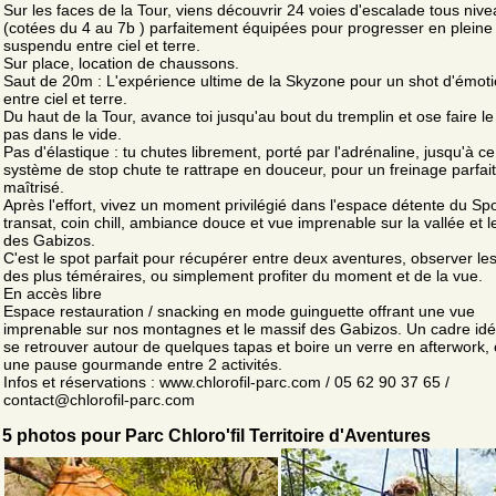
Sur les faces de la Tour, viens découvrir 24 voies d'escalade tous niv
(cotées du 4 au 7b ) parfaitement équipées pour progresser en pleine
suspendu entre ciel et terre.
Sur place, location de chaussons.
Saut de 20m : L'expérience ultime de la Skyzone pour un shot d'émoti
entre ciel et terre.
Du haut de la Tour, avance toi jusqu'au bout du tremplin et ose faire le
pas dans le vide.
Pas d'élastique : tu chutes librement, porté par l'adrénaline, jusqu'à ce
système de stop chute te rattrape en douceur, pour un freinage parfa
maîtrisé.
Après l'effort, vivez un moment privilégié dans l'espace détente du Spo
transat, coin chill, ambiance douce et vue imprenable sur la vallée et l
des Gabizos.
C'est le spot parfait pour récupérer entre deux aventures, observer les
des plus téméraires, ou simplement profiter du moment et de la vue.
En accès libre
Espace restauration / snacking en mode guinguette offrant une vue
imprenable sur nos montagnes et le massif des Gabizos. Un cadre idé
se retrouver autour de quelques tapas et boire un verre en afterwork, 
une pause gourmande entre 2 activités.
Infos et réservations : www.chlorofil-parc.com / 05 62 90 37 65 /
contact@chlorofil-parc.com
5 photos pour Parc Chloro'fil Territoire d'Aventures