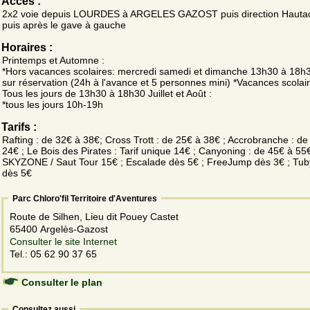
Accès :
2x2 voie depuis LOURDES à ARGELES GAZOST puis direction Haut
puis après le gave à gauche
Horaires :
Printemps et Automne :
*Hors vacances scolaires: mercredi samedi et dimanche 13h30 à 18h3
sur réservation (24h à l'avance et 5 personnes mini) *Vacances scolair
Tous les jours de 13h30 à 18h30 Juillet et Août :
*tous les jours 10h-19h
Tarifs :
Rafting : de 32€ à 38€; Cross Trott : de 25€ à 38€ ; Accrobranche : de
24€ ; Le Bois des Pirates : Tarif unique 14€ ; Canyoning : de 45€ à 55€
SKYZONE / Saut Tour 15€ ; Escalade dès 5€ ; FreeJump dès 3€ ; Tu
dès 5€
Parc Chloro'fil Territoire d'Aventures
Route de Silhen, Lieu dit Pouey Castet
65400 Argelès-Gazost
Consulter le site Internet
Tel.: 05 62 90 37 65
Consulter le plan
Consultez aussi