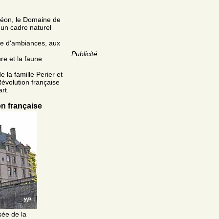
oléon, le Domaine de
t un cadre naturel
ude d'ambiances, aux
Publicité
re et la faune
la famille Perier et
Révolution française
rt.
on française
sée de la