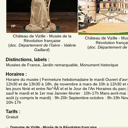
Château de Vizille - Musée de la
Château de Vizille - Mu
Révolution française
Révolution frança
(
doc. Département de l’Isère - Valérie
(
doc. Département de l
Gaillard
)
Distinctions, labels :
Musées de France, Jardin remarquable, Monument historique
Horaires :
Horaire du musée | Fermeture hebdomadaire le mardi Ouvert d'avri
12h30 et de 13h30 à 18h, de novembre à mars de 10h à 12h30 et
les jours férié et entre No^ÂÂ¨el et le Jour de l'An Horaires du parc 
sauf le mardi et le 1er mai Janvier-février : 10h-17h Mars-avril-mai :
août (y compris le mardi) : 9h-20h Septembre-octobre : 9h-19h N
10h-17h
Tarifs :
Gratuit
Domaine de Vizille - Musée de la Révolution française