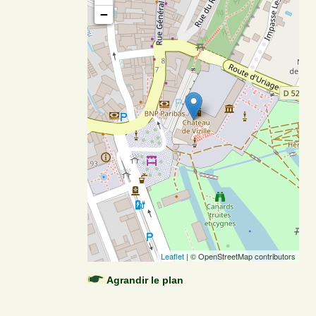
−
Leaflet
| © OpenStreetMap contributors
Agrandir le plan