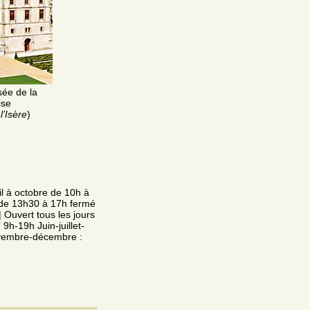
sée de la
ise
’Isère
)
l à octobre de 10h à
 de 13h30 à 17h fermé
| Ouvert tous les jours
 9h-19h Juin-juillet-
ovembre-décembre :