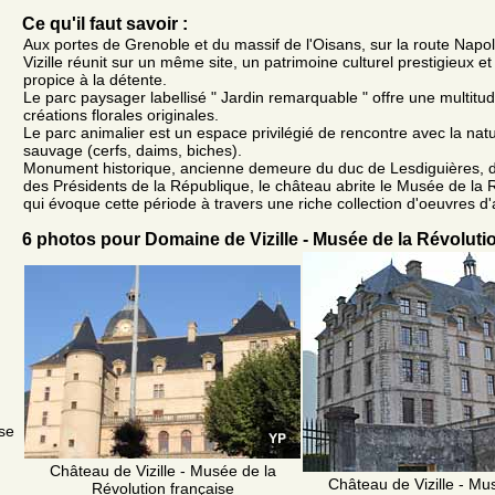
Ce qu'il faut savoir :
Aux portes de Grenoble et du massif de l'Oisans, sur la route Nap
Vizille réunit sur un même site, un patrimoine culturel prestigieux e
propice à la détente.
Le parc paysager labellisé " Jardin remarquable " offre une multit
créations florales originales.
Le parc animalier est un espace privilégié de rencontre avec la natu
sauvage (cerfs, daims, biches).
Monument historique, ancienne demeure du duc de Lesdiguières, de 
des Présidents de la République, le château abrite le Musée de la 
qui évoque cette période à travers une riche collection d'oeuvres d'a
6 photos pour Domaine de Vizille - Musée de la Révoluti
ise
Château de Vizille - Musée de la
Château de Vizille - Mu
Révolution française