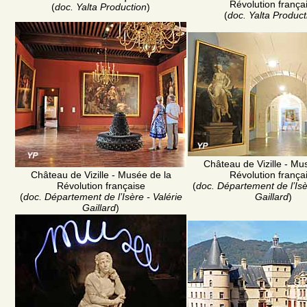
Révolution frança
(
doc. Yalta Production
)
(
doc. Yalta Product
Château de Vizille - Mu
Château de Vizille - Musée de la
Révolution frança
Révolution française
(
doc. Département de l’Isè
(
doc. Département de l’Isère - Valérie
Gaillard
)
Gaillard
)