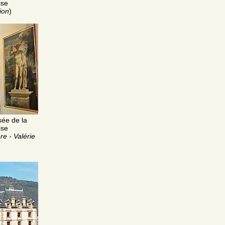
ise
ion
)
sée de la
ise
re - Valérie