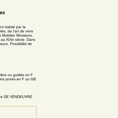
res
rs habité par la
és, de l’art de vivre
 Mobilier Miniature,
 au XIXe siècle. Dans
eurs. Possibilité de
libre ou guidée en F
dins privés en F ou GB
xandre DE VENDEUVRE