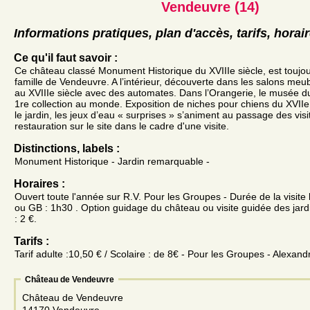
Vendeuvre (14)
Informations pratiques, plan d'accès, tarifs, horai
Ce qu'il faut savoir :
Ce château classé Monument Historique du XVIIIe siècle, est toujou
famille de Vendeuvre. A l’intérieur, découverte dans les salons meubl
au XVIIIe siècle avec des automates. Dans l’Orangerie, le musée du
1re collection au monde. Exposition de niches pour chiens du XVIIe
le jardin, les jeux d’eau « surprises » s’animent au passage des visit
restauration sur le site dans le cadre d'une visite.
Distinctions, labels :
Monument Historique - Jardin remarquable -
Horaires :
Ouvert toute l'année sur R.V. Pour les Groupes - Durée de la visite 
ou GB : 1h30 . Option guidage du château ou visite guidée des jar
: 2 €.
Tarifs :
Tarif adulte :10,50 € / Scolaire : de 8€ - Pour les Groupes - Ale
Château de Vendeuvre
Château de Vendeuvre
14170 Vendeuvre