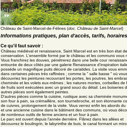
Château de Saint-Marcel-de-Félines (
doc. Château de Saint-Marcel
)
Informations pratiques, plan d'accès, tarifs, horaire
Ce qu'il faut savoir :
Château médiéval et renaissance, Saint Marcel est en très bon état d
conservation. L'ensemble formé par le château et les communs vous r
Vous franchirez les douves, pénétrerez dans une belle cour renaissan
entourée de deux côtés par une galerie Renaissance d'inspiration itali
possède un magnifique puits décoré de cariatides. La visite vous em
dans certaines pièces très raffinées ; comme la " salle basse " où vou
découvriez les peintures recouvrant les portes, les poutres, les embras
cheminée et les volets eux-mêmes ; les natures mortes, corbeilles de f
de fruits sont exécutées avec un grand souci du détail. Les boiseries 
autres pièces sont également peintes.
D'autres pièces comme la cuisine, rustique avec sa cheminée monume
son four à pain, sa crémaillère, son tournebroche, et son étonnante co
de cuivres, prolongement de la visite. Vous verrez enfin les abords du
et une ancienne cuisine dans le bâtiment des communs, où vous déco
de nombreux outils de ferme anciens et un four à pain.
Le parc est ouvert depuis l'année dernière. Flânez dans les allées et
découvrez le boulingrin, le labyrinthe de buis, le canal formant un miro