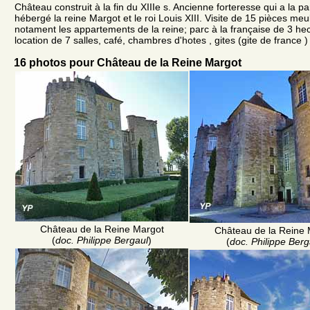
Château construit à la fin du XIIIe s. Ancienne forteresse qui a la par
hébergé la reine Margot et le roi Louis XIII. Visite de 15 pièces me
notament les appartements de la reine; parc à la française de 3 he
location de 7 salles, café, chambres d'hotes , gites (gite de france )
16 photos pour Château de la Reine Margot
Château de la Reine Margot
Château de la Reine 
(
doc. Philippe Bergaul
)
(
doc. Philippe Berg