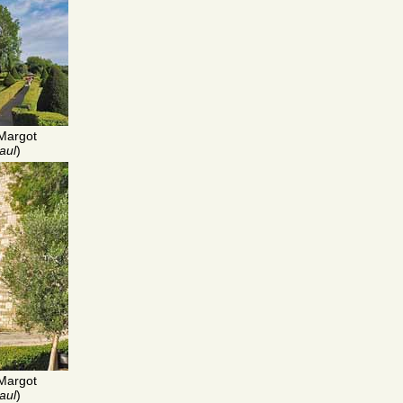
Margot
aul
)
Margot
aul
)