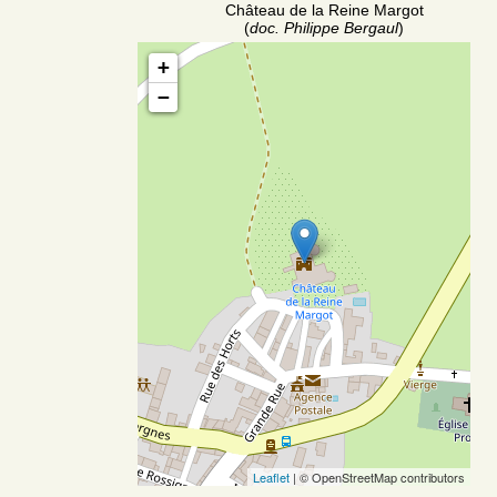
Château de la Reine Margot
(
doc. Philippe Bergaul
)
+
−
Leaflet
| © OpenStreetMap contributors