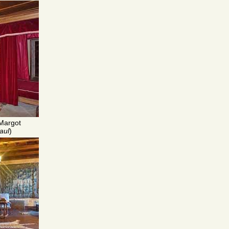
Margot
aul
)