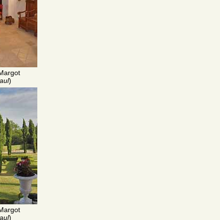
Margot
aul
)
Margot
aul
)