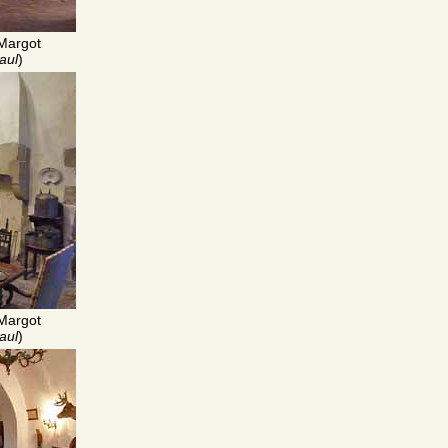
Margot
aul
)
Margot
aul
)