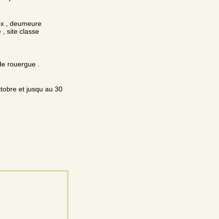
ox , deumeure
 , site classe
de rouergue .
ctobre et jusqu au 30