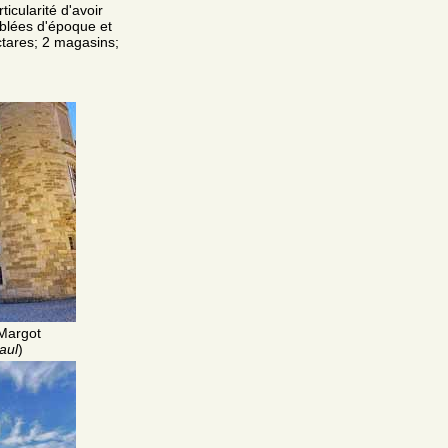
ticularité d'avoir
ublées d'époque et
ctares; 2 magasins;
Margot
aul
)