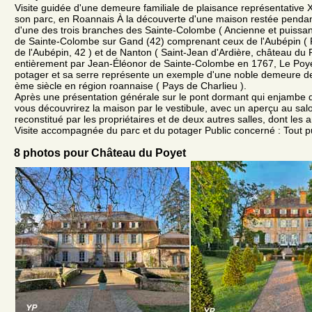
Visite guidée d'une demeure familiale de plaisance représentative X
son parc, en Roannais À la découverte d'une maison restée pendant t
d'une des trois branches des Sainte-Colombe ( Ancienne et puissant
de Sainte-Colombe sur Gand (42) comprenant ceux de l'Aubépin (
de l'Aubépin, 42 ) et de Nanton ( Saint-Jean d'Ardière, château du P
entièrement par Jean-Éléonor de Sainte-Colombe en 1767, Le Poye
potager et sa serre représente un exemple d'une noble demeure 
ème siècle en région roannaise ( Pays de Charlieu ).
Après une présentation générale sur le pont dormant qui enjambe 
vous découvrirez la maison par le vestibule, avec un aperçu au sa
reconstitué par les propriétaires et de deux autres salles, dont les 
Visite accompagnée du parc et du potager Public concerné : Tout p
8 photos pour Château du Poyet