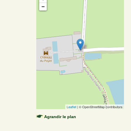
−
Leaflet
| © OpenStreetMap contributors
Agrandir le plan