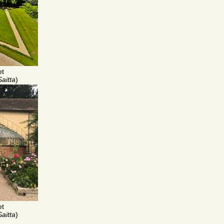
et
aitta
)
et
aitta
)