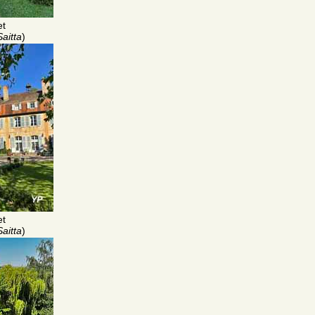
et
aitta
)
et
aitta
)