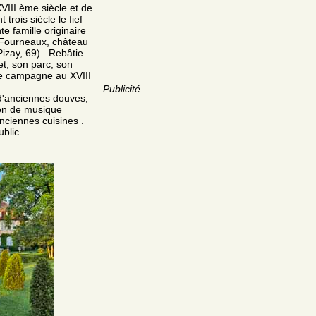
VIII ème siècle et de
rois siècle le fief
e famille originaire
 Fourneaux, château
izay, 69) . Rebâtie
t, son parc, son
de campagne au XVIII
Publicité
d'anciennes douves,
lon de musique
anciennes cuisines .
ublic