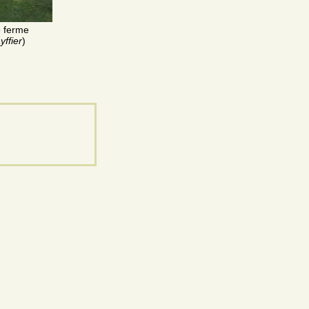
e ferme
yffier
)