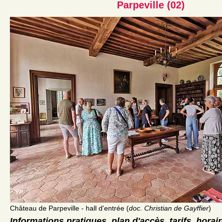
Parpeville (02)
Château de Parpeville - hall d'entrée (
doc. Christian de Gayffier
)
Informations pratiques, plan d'accès, tarifs, horai