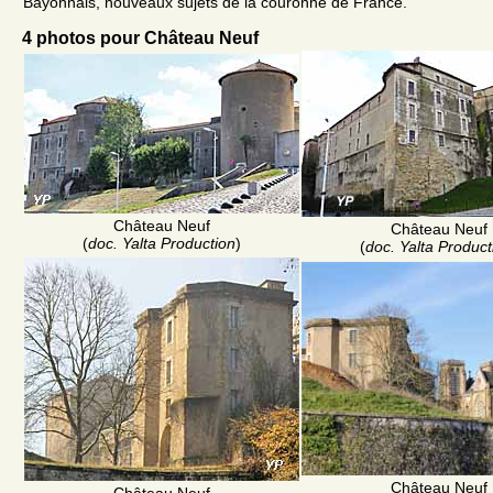
Bayonnais, nouveaux sujets de la couronne de France.
4 photos pour Château Neuf
Château Neuf
Château Neuf
(
doc. Yalta Production
)
(
doc. Yalta Product
Château Neuf
Château Neuf