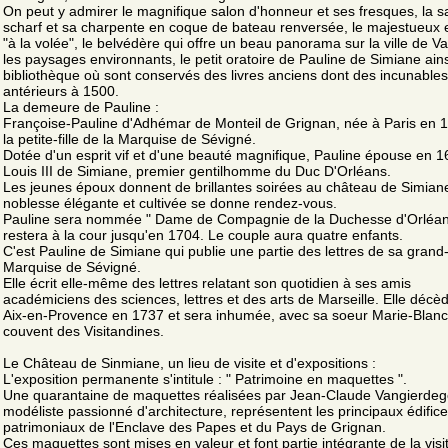
On peut y admirer le magnifique salon d'honneur et ses fresques, la sa
scharf et sa charpente en coque de bateau renversée, le majestueux e
"à la volée", le belvédère qui offre un beau panorama sur la ville de Va
les paysages environnants, le petit oratoire de Pauline de Simiane ains
bibliothèque où sont conservés des livres anciens dont des incunables
antérieurs à 1500.
La demeure de Pauline :
Françoise-Pauline d'Adhémar de Monteil de Grignan, née à Paris en 1
la petite-fille de la Marquise de Sévigné.
Dotée d'un esprit vif et d'une beauté magnifique, Pauline épouse en 
Louis III de Simiane, premier gentilhomme du Duc D'Orléans.
Les jeunes époux donnent de brillantes soirées au château de Simiane
noblesse élégante et cultivée se donne rendez-vous.
Pauline sera nommée " Dame de Compagnie de la Duchesse d'Orléans
restera à la cour jusqu'en 1704. Le couple aura quatre enfants.
C'est Pauline de Simiane qui publie une partie des lettres de sa grand
Marquise de Sévigné.
Elle écrit elle-même des lettres relatant son quotidien à ses amis
académiciens des sciences, lettres et des arts de Marseille. Elle décè
Aix-en-Provence en 1737 et sera inhumée, avec sa soeur Marie-Blanc
couvent des Visitandines.
Le Château de Sinmiane, un lieu de visite et d'expositions :
L'exposition permanente s'intitule : " Patrimoine en maquettes ".
Une quarantaine de maquettes réalisées par Jean-Claude Vangierde
modéliste passionné d'architecture, représentent les principaux édific
patrimoniaux de l'Enclave des Papes et du Pays de Grignan.
Ces maquettes sont mises en valeur et font partie intégrante de la visi