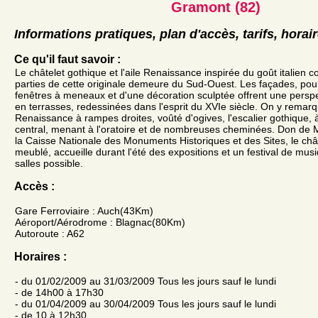
Gramont (82)
Informations pratiques, plan d'accès, tarifs, horai
Ce qu'il faut savoir :
Le châtelet gothique et l'aile Renaissance inspirée du goût italien
parties de cette originale demeure du Sud-Ouest. Les façades, pou
fenêtres à meneaux et d'une décoration sculptée offrent une perspec
en terrasses, redessinées dans l'esprit du XVIe siècle. On y remarq
Renaissance à rampes droites, voûté d'ogives, l'escalier gothique, 
central, menant à l'oratoire et de nombreuses cheminées. Don de
la Caisse Nationale des Monuments Historiques et des Sites, le ch
meublé, accueille durant l'été des expositions et un festival de mus
salles possible.
Accès :
Gare Ferroviaire : Auch(43Km)
Aéroport/Aérodrome : Blagnac(80Km)
Autoroute : A62
Horaires :
- du 01/02/2009 au 31/03/2009 Tous les jours sauf le lundi
- de 14h00 à 17h30
- du 01/04/2009 au 30/04/2009 Tous les jours sauf le lundi
- de 10 à 12h30