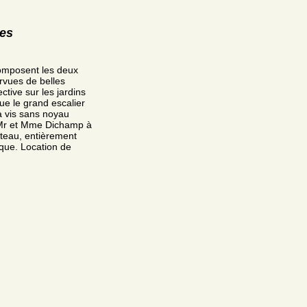
res
 composent les deux
rvues de belles
tive sur les jardins
ue le grand escalier
à vis sans noyau
 Mr et Mme Dichamp à
âteau, entièrement
ique. Location de