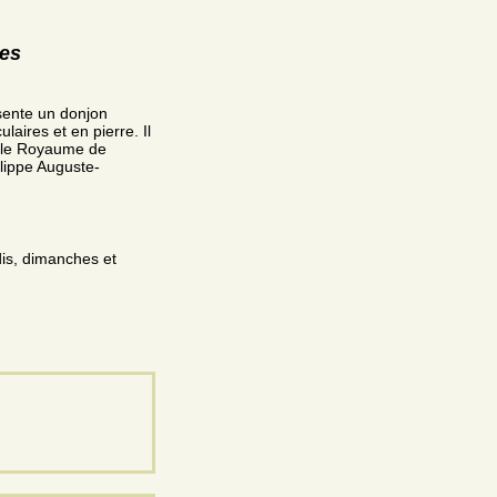
res
ésente un donjon
laires et en pierre. Il
et le Royaume de
lippe Auguste-
dis, dimanches et