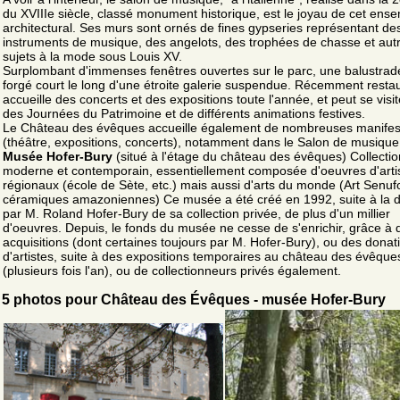
du XVIIIe siècle, classé monument historique, est le joyau de cet ens
architectural. Ses murs sont ornés de fines gypseries représentant de
instruments de musique, des angelots, des trophées de chasse et aut
sujets à la mode sous Louis XV.
Surplombant d'immenses fenêtres ouvertes sur le parc, une balustrad
forgé court le long d'une étroite galerie suspendue. Récemment restaur
accueille des concerts et des expositions toute l'année, et peut se visit
des Journées du Patrimoine et de différents animations festives.
Le Château des évêques accueille également de nombreuses manifes
(théâtre, expositions, concerts), notamment dans le Salon de musique
Musée Hofer-Bury
(situé à l'étage du château des évêques) Collectio
moderne et contemporain, essentiellement composée d'oeuvres d'arti
régionaux (école de Sète, etc.) mais aussi d'arts du monde (Art Senuf
céramiques amazoniennes) Ce musée a été créé en 1992, suite à la 
par M. Roland Hofer-Bury de sa collection privée, de plus d'un millier
d'oeuvres. Depuis, le fonds du musée ne cesse de s'enrichir, grâce à 
acquisitions (dont certaines toujours par M. Hofer-Bury), ou des donat
d'artistes, suite à des expositions temporaires au château des évêque
(plusieurs fois l'an), ou de collectionneurs privés également.
5 photos pour Château des Évêques - musée Hofer-Bury