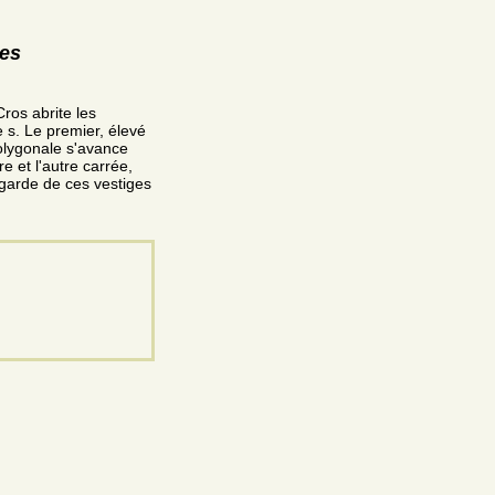
res
ros abrite les
e s. Le premier, élevé
polygonale s'avance
e et l'autre carrée,
egarde de ces vestiges