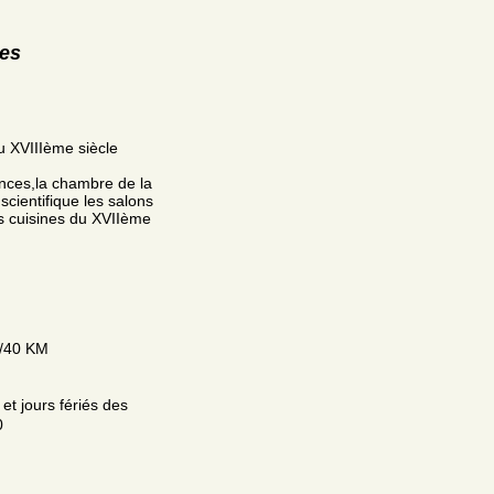
res
.
du XVIIIème siècle
ences,la chambre de la
 scientifique les salons
es cuisines du XVIIème
 /40 KM
et jours fériés des
0