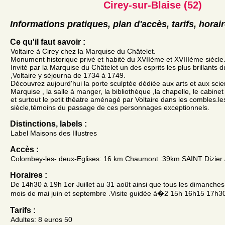
Cirey-sur-Blaise (52)
Informations pratiques, plan d'accès, tarifs, horai
Ce qu'il faut savoir :
Voltaire à Cirey chez la Marquise du Châtelet.
Monument historique privé et habité du XVIIème et XVIIIème siècle
Invité par la Marquise du Châtelet un des esprits les plus brillants 
,Voltaire y séjourna de 1734 à 1749.
Découvrez aujourd'hui la porte sculptée dédiée aux arts et aux sci
Marquise , la salle à manger, la bibliothèque ,la chapelle, le cabinet
et surtout le petit théatre aménagé par Voltaire dans les combles.l
siècle,témoins du passage de ces personnages exceptionnels.
Distinctions, labels :
Label Maisons des Illustres
Accès :
Colombey-les- deux-Eglises: 16 km Chaumont :39km SAINT Dizier
Horaires :
De 14h30 à 19h 1er Juillet au 31 août ainsi que tous les dimanches 
mois de mai juin et septembre .Visite guidée à�2 15h 16h15 17h3
Tarifs :
Adultes: 8 euros 50