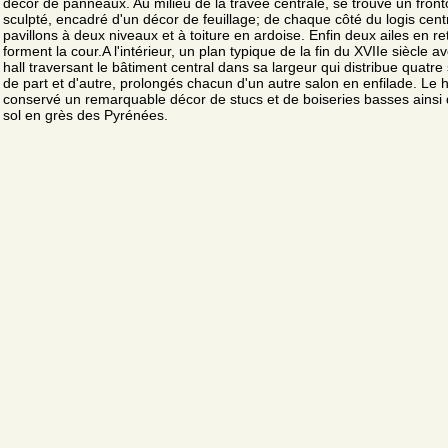
décor de panneaux. Au milieu de la travée centrale, se trouve un fron
sculpté, encadré d'un décor de feuillage; de chaque côté du logis cent
pavillons à deux niveaux et à toiture en ardoise. Enfin deux ailes en re
forment la cour.A l'intérieur, un plan typique de la fin du XVIIe siècle a
hall traversant le bâtiment central dans sa largeur qui distribue quatre
de part et d'autre, prolongés chacun d'un autre salon en enfilade. Le h
conservé un remarquable décor de stucs et de boiseries basses ainsi
sol en grès des Pyrénées.