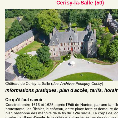
Cerisy-la-Salle (50)
Château de Cerisy-la-Salle (
doc. Archives Pontigny-Cerisy
)
Informations pratiques, plan d'accès, tarifs, horai
Ce qu'il faut savoir :
Construit entre 1613 et 1625, après l'Edit de Nantes, par une famill
protestante, les Richier, le château, entre place forte et demeure d
plan bastionné des manoirs de la fin du XVIe siècle. Le corps de log
quatre pavillons d'angle, trois côtés étant protégés par des douves