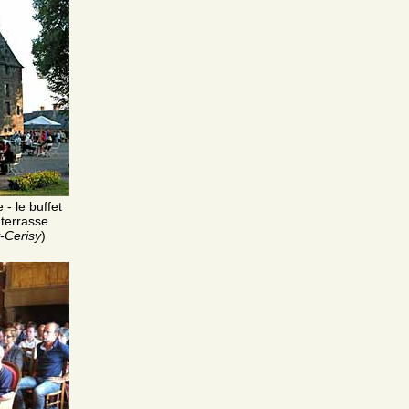
 - le buffet
 terrasse
-Cerisy
)