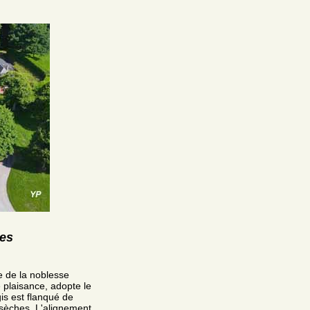
res
e de la noblesse
e plaisance, adopte le
is est flanqué de
 sèches. L'alignement