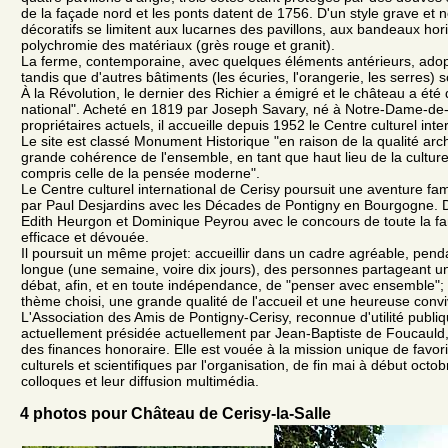
de la façade nord et les ponts datent de 1756. D'un style grave et 
décoratifs se limitent aux lucarnes des pavillons, aux bandeaux hori
polychromie des matériaux (grès rouge et granit).
La ferme, contemporaine, avec quelques éléments antérieurs, adop
tandis que d'autres bâtiments (les écuries, l'orangerie, les serres) s
À la Révolution, le dernier des Richier a émigré et le château a été 
national". Acheté en 1819 par Joseph Savary, né à Notre-Dame-de-
propriétaires actuels, il accueille depuis 1952 le Centre culturel inte
Le site est classé Monument Historique "en raison de la qualité arch
grande cohérence de l'ensemble, en tant que haut lieu de la culture e
compris celle de la pensée moderne".
Le Centre culturel international de Cerisy poursuit une aventure fami
par Paul Desjardins avec les Décades de Pontigny en Bourgogne. Di
Edith Heurgon et Dominique Peyrou avec le concours de toute la fam
efficace et dévouée.
Il poursuit un même projet: accueillir dans un cadre agréable, pen
longue (une semaine, voire dix jours), des personnes partageant u
débat, afin, et en toute indépendance, de "penser avec ensemble"; off
thème choisi, une grande qualité de l'accueil et une heureuse conviv
L'Association des Amis de Pontigny-Cerisy, reconnue d'utilité publi
actuellement présidée actuellement par Jean-Baptiste de Foucauld,
des finances honoraire. Elle est vouée à la mission unique de favor
culturels et scientifiques par l'organisation, de fin mai à début octo
colloques et leur diffusion multimédia.
4 photos pour Château de Cerisy-la-Salle