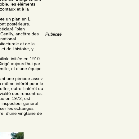
noble, les éléments
zontaux et à la
te un plan en L,
ont postérieurs.
déclaré "bien
Cenilly, ancêtre des
Publicité
rnational.
itecturale et de la
t de l'histoire, y
liale initiée en 1910
rigé aujourd'hui par
ille, et d'une équipe
dant une période assez
n même intérêt pour le
rir, outre l'intérêt du
ialité des rencontres.
que en 1972, est
 inspecteur général
iser les échanges
bre, d'une vingtaine de