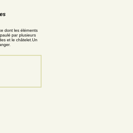
res
xe dont les éléments
épaulé par plusieurs
des et le châtelet.Un
anger.