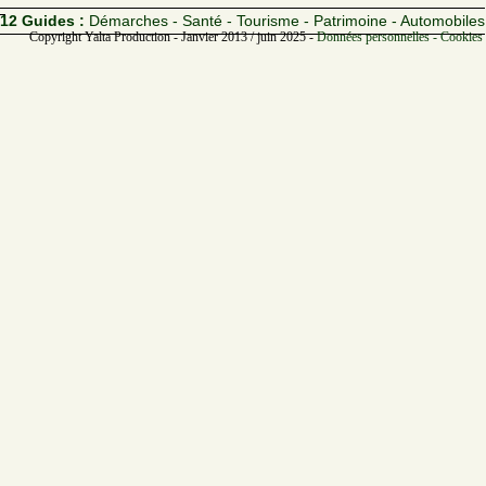
12 Guides :
Démarches - Santé - Tourisme - Patrimoine - Automobiles
Copyright Yalta Production - Janvier 2013 / juin 2025 -
Données personnelles - Cookies