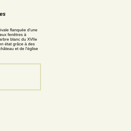
res
évale flanquée d'une
deux fenêtres à
arbre blanc du XVIIe
en état grâce à des
hâteau et de l'église