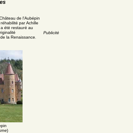
res
 Château de l'Aubépin
réhabilité par Achille
 a été restauré au
iginalité
Publicité
e de la Renaissance.
epin
isme
)