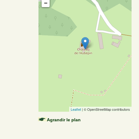
−
Leaflet
| © OpenStreetMap contributors
Agrandir le plan