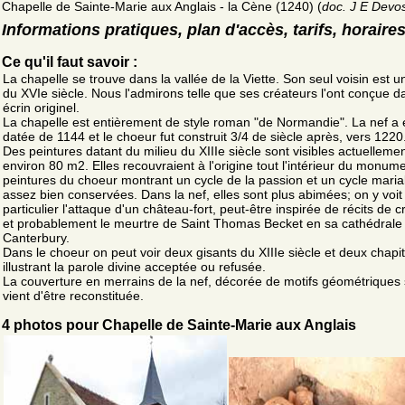
Chapelle de Sainte-Marie aux Anglais - la Cène (1240) (
doc. J E Devo
Informations pratiques, plan d'accès, tarifs, horaire
Ce qu'il faut savoir :
La chapelle se trouve dans la vallée de la Viette. Son seul voisin est 
du XVIe siècle. Nous l'admirons telle que ses créateurs l'ont conçue 
écrin originel.
La chapelle est entièrement de style roman "de Normandie". La nef a 
datée de 1144 et le choeur fut construit 3/4 de siècle après, vers 1220
Des peintures datant du milieu du XIIIe siècle sont visibles actuelleme
environ 80 m2. Elles recouvraient à l'origine tout l'intérieur du monume
peintures du choeur montrant un cycle de la passion et un cycle maria
assez bien conservées. Dans la nef, elles sont plus abimées; on y voit
particulier l'attaque d'un château-fort, peut-être inspirée de récits de 
et probablement le meurtre de Saint Thomas Becket en sa cathédrale
Canterbury.
Dans le choeur on peut voir deux gisants du XIIIe siècle et deux chapi
illustrant la parole divine acceptée ou refusée.
La couverture en merrains de la nef, décorée de motifs géométriques
vient d'être reconstituée.
4 photos pour Chapelle de Sainte-Marie aux Anglais