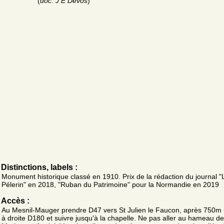
(
doc. J E Devos
)
Distinctions, labels :
Monument historique classé en 1910. Prix de la rédaction du journal "
Pélerin" en 2018, "Ruban du Patrimoine" pour la Normandie en 2019
Accès :
Au Mesnil-Mauger prendre D47 vers St Julien le Faucon, après 750m
à droite D180 et suivre jusqu'à la chapelle. Ne pas aller au hameau de