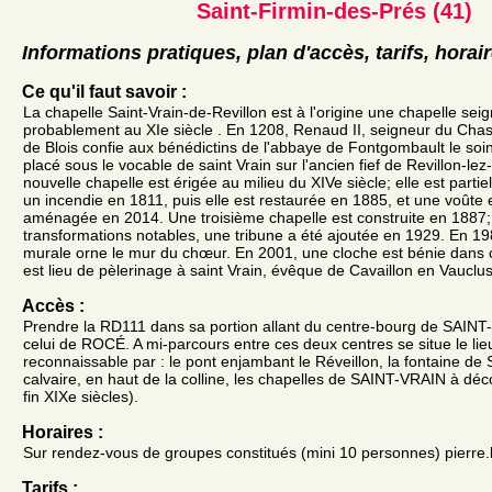
Saint-Firmin-des-Prés (41)
Informations pratiques, plan d'accès, tarifs, horai
Ce qu'il faut savoir :
La chapelle Saint-Vrain-de-Revillon est à l'origine une chapelle seig
probablement au XIe siècle . En 1208, Renaud II, seigneur du Chast
de Blois confie aux bénédictins de l'abbaye de Fontgombault le soi
placé sous le vocable de saint Vrain sur l'ancien fief de Revillon-l
nouvelle chapelle est érigée au milieu du XIVe siècle; elle est partie
un incendie en 1811, puis elle est restaurée en 1885, et une voûte 
aménagée en 2014. Une troisième chapelle est construite en 1887;
transformations notables, une tribune a été ajoutée en 1929. En 19
murale orne le mur du chœur. En 2001, une cloche est bénie dans ce
est lieu de pèlerinage à saint Vrain, évêque de Cavaillon en Vauclu
Accès :
Prendre la RD111 dans sa portion allant du centre-bourg de SAI
celui de ROCÉ. A mi-parcours entre ces deux centres se situe le li
reconnaissable par : le pont enjambant le Réveillon, la fontaine de S
calvaire, en haut de la colline, les chapelles de SAINT-VRAIN à déco
fin XIXe siècles).
Horaires :
Sur rendez-vous de groupes constitués (mini 10 personnes) pierre.
Tarifs :