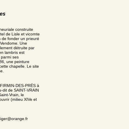
res
neuriale construite
el de Lisle et vicomte
n de fonder un prieuré
ez-Vendome. Une
llement détruite par
en lambris est
 parmi ses
86, une peinture
tte chapelle. Le site
se.
NT-FIRMIN-DES-PRÉS à
eu-dit de SAINT-VRAIN
aint-Vrain, le
uvrir (milieu XIVe et
liger@orange.fr