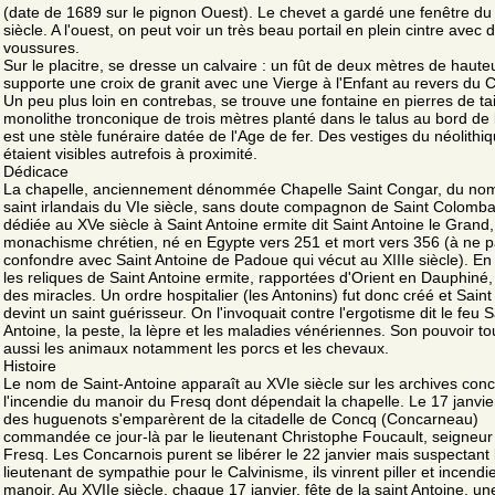
(date de 1689 sur le pignon Ouest). Le chevet a gardé une fenêtre du
siècle. A l'ouest, on peut voir un très beau portail en plein cintre avec 
voussures.
Sur le placitre, se dresse un calvaire : un fût de deux mètres de haute
supporte une croix de granit avec une Vierge à l'Enfant au revers du Cr
Un peu plus loin en contrebas, se trouve une fontaine en pierres de tai
monolithe tronconique de trois mètres planté dans le talus au bord de 
est une stèle funéraire datée de l'Age de fer. Des vestiges du néolithi
étaient visibles autrefois à proximité.
Dédicace
La chapelle, anciennement dénommée Chapelle Saint Congar, du no
saint irlandais du VIe siècle, sans doute compagnon de Saint Colomba
dédiée au XVe siècle à Saint Antoine ermite dit Saint Antoine le Grand
monachisme chrétien, né en Egypte vers 251 et mort vers 356 (à ne 
confondre avec Saint Antoine de Padoue qui vécut au XIIIe siècle). En
les reliques de Saint Antoine ermite, rapportées d'Orient en Dauphiné, 
des miracles. Un ordre hospitalier (les Antonins) fut donc créé et Saint
devint un saint guérisseur. On l'invoquait contre l'ergotisme dit le feu S
Antoine, la peste, la lèpre et les maladies vénériennes. Son pouvoir to
aussi les animaux notamment les porcs et les chevaux.
Histoire
Le nom de Saint-Antoine apparaît au XVIe siècle sur les archives con
l'incendie du manoir du Fresq dont dépendait la chapelle. Le 17 janvie
des huguenots s'emparèrent de la citadelle de Concq (Concarneau)
commandée ce jour-là par le lieutenant Christophe Foucault, seigneur
Fresq. Les Concarnois purent se libérer le 22 janvier mais suspectant 
lieutenant de sympathie pour le Calvinisme, ils vinrent piller et incendi
manoir. Au XVIIe siècle, chaque 17 janvier, fête de la saint Antoine, u