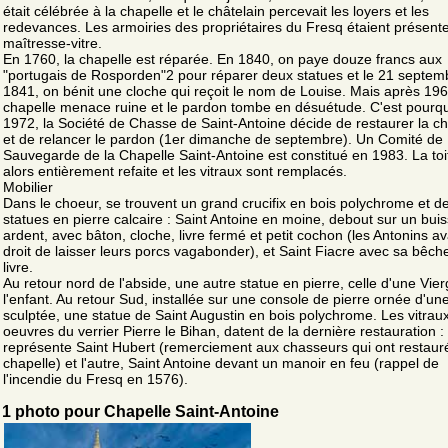
était célébrée à la chapelle et le châtelain percevait les loyers et les
redevances. Les armoiries des propriétaires du Fresq étaient présente
maîtresse-vitre.
En 1760, la chapelle est réparée. En 1840, on paye douze francs aux
"portugais de Rosporden"2 pour réparer deux statues et le 21 septem
1841, on bénit une cloche qui reçoit le nom de Louise. Mais après 196
chapelle menace ruine et le pardon tombe en désuétude. C'est pourqu
1972, la Société de Chasse de Saint-Antoine décide de restaurer la ch
et de relancer le pardon (1er dimanche de septembre). Un Comité de
Sauvegarde de la Chapelle Saint-Antoine est constitué en 1983. La toi
alors entièrement refaite et les vitraux sont remplacés.
Mobilier
Dans le choeur, se trouvent un grand crucifix en bois polychrome et d
statues en pierre calcaire : Saint Antoine en moine, debout sur un bui
ardent, avec bâton, cloche, livre fermé et petit cochon (les Antonins av
droit de laisser leurs porcs vagabonder), et Saint Fiacre avec sa bêch
livre.
Au retour nord de l'abside, une autre statue en pierre, celle d'une Vie
l'enfant. Au retour Sud, installée sur une console de pierre ornée d'une
sculptée, une statue de Saint Augustin en bois polychrome. Les vitraux
oeuvres du verrier Pierre le Bihan, datent de la dernière restauration : 
représente Saint Hubert (remerciement aux chasseurs qui ont restauré
chapelle) et l'autre, Saint Antoine devant un manoir en feu (rappel de
l'incendie du Fresq en 1576).
1 photo pour Chapelle Saint-Antoine