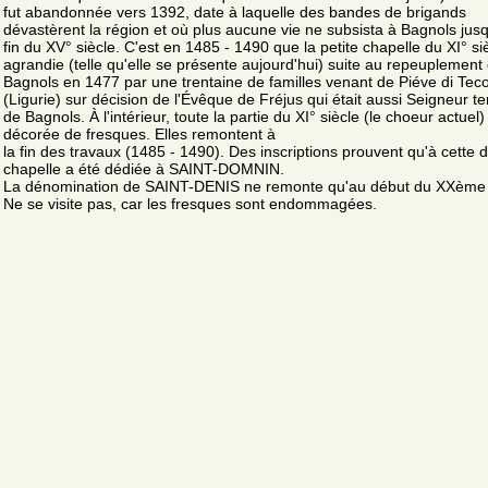
fut abandonnée vers 1392, date à laquelle des bandes de brigands
dévastèrent la région et où plus aucune vie ne subsista à Bagnols jusq
fin du XV° siècle. C'est en 1485 - 1490 que la petite chapelle du XI° siè
agrandie (telle qu'elle se présente aujourd'hui) suite au repeuplement
Bagnols en 1477 par une trentaine de familles venant de Piéve di Tec
(Ligurie) sur décision de l'Évêque de Fréjus qui était aussi Seigneur t
de Bagnols. À l'intérieur, toute la partie du XI° siècle (le choeur actuel)
décorée de fresques. Elles remontent à
la fin des travaux (1485 - 1490). Des inscriptions prouvent qu'à cette d
chapelle a été dédiée à SAINT-DOMNIN.
La dénomination de SAINT-DENIS ne remonte qu'au début du XXème 
Ne se visite pas, car les fresques sont endommagées.