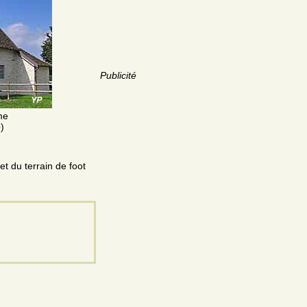
Publicité
me
e
)
t du terrain de foot