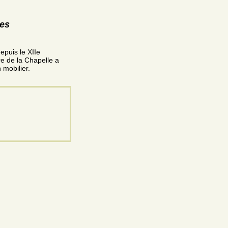
)
res
depuis le XIIe
re de la Chapelle a
 mobilier.