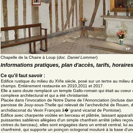
Chapelle de la Chaire à Loup (
doc. Daniel Lommer
)
Informations pratiques, plan d'accès, tarifs, horaire
Ce qu'il faut savoir :
Edifice rustique du milieu du XVIe siècle, posé sur un tertre au milieu 
champs. Entièrement restaurée en 2010,2011 et 2017.
Elle a sans doute remplacé un temple Gallo-romain qui était au coeur
complexe architectural et qui a été christianisé.
Placée dans l'invocation de Notre Dame de l'Annonciation (incluse dan
paroisse de Jouy-sous-Thelle qui relevait de l'archevêché de Rouen, de
archidiaconat du Vexin Français â�’ grand vicariat de Pontoise).
Edifice avec charpente voûtée en berceau et plâtrée, laissant apparaî
puissantes sablières allégées d'un simple chanfrein arrêté (elles reçoi
cintres du berceau), elles sont engagées dans un entrait central, lui au
chanfreiné, qui supporte un poinçon octogonal mouluré à la base d'un