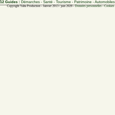
12 Guides :
Démarches - Santé - Tourisme - Patrimoine - Automobiles
Copyright Yalta Production - Janvier 2013 / juin 2026 -
Données personnelles - Cookies