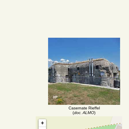
Casemate Rieffel
(
doc. ALMO
)
+