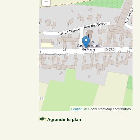
−
Leaflet
| © OpenStreetMap contributors
Agrandir le plan