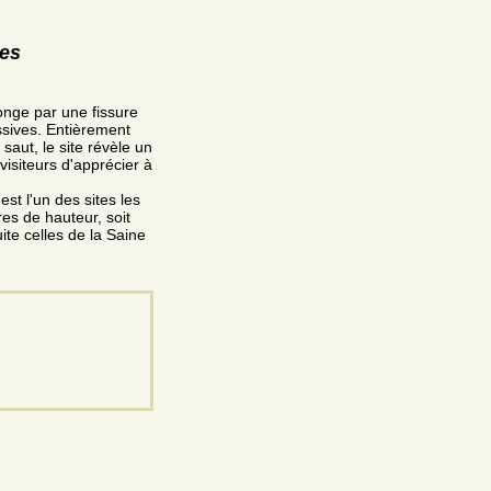
res
onge par une fissure
ssives. Entièrement
aut, le site révèle un
isiteurs d'apprécier à
st l'un des sites les
es de hauteur, soit
ite celles de la Saine