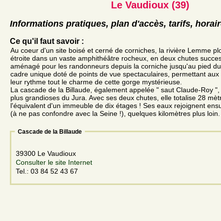
Le Vaudioux (39)
Informations pratiques, plan d'accès, tarifs, horai
Ce qu'il faut savoir :
Au coeur d'un site boisé et cerné de corniches, la rivière Lemme pl
étroite dans un vaste amphithéâtre rocheux, en deux chutes succe
aménagé pour les randonneurs depuis la corniche jusqu'au pied du s
cadre unique doté de points de vue spectaculaires, permettant aux v
leur rythme tout le charme de cette gorge mystérieuse.
La cascade de la Billaude, également appelée " saut Claude-Roy ", e
plus grandioses du Jura. Avec ses deux chutes, elle totalise 28 mètr
l'équivalent d'un immeuble de dix étages ! Ses eaux rejoignent ensu
(à ne pas confondre avec la Seine !), quelques kilomètres plus loin.
Cascade de la Billaude
39300 Le Vaudioux
Consulter le site Internet
Tel.: 03 84 52 43 67