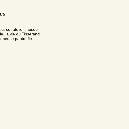
res
e, cet atelier-musée
le, la vie du Tisserand
a fameuse pantoufle