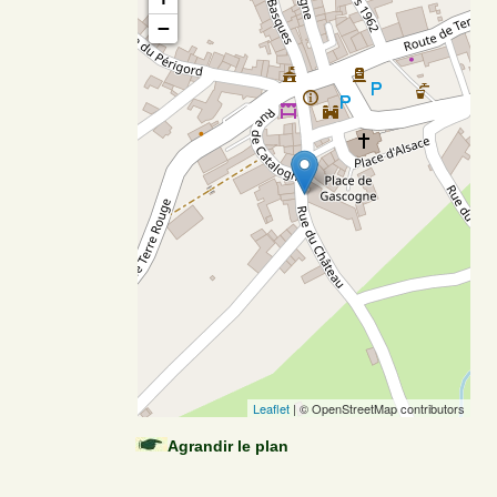
−
Leaflet
| © OpenStreetMap contributors
Agrandir le plan