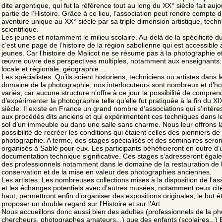
dite argentique, qui fut la référence tout au long du XX° siècle fait aujo
partie de l’Histoire. Grâce à ce lieu, l’association peut rendre compte 
aventure unique au XX° siècle par sa triple dimension artistique, techn
scientifique.
Les jeunes et notamment le milieu scolaire. Au-delà de la spécificité du
c’est une page de l’histoire de la région sabolienne qui est accessible
jeunes. Car l’histoire de Malicot ne se résume pas à la photographie e
œuvre ouvre des perspectives multiples, notamment aux enseignants: 
locale et régionale, géographie…
Les spécialistes. Qu’ils soient historiens, techniciens ou artistes dans l
domaine de la photographie, nos interlocuteurs sont nombreux et d’ho
variés, car aucune structure n’offre à ce jour la possibilité de compren
d’expérimenter la photographie telle qu’elle fut pratiquée à la fin du XI
siècle. Il existe en France un grand nombre d’associations qui s’intére
aux procédés dits anciens et qui expérimentent ces techniques dans l
sol d’un immeuble ou dans une salle sans charme. Nous leur offrons l
possibilité de recréer les conditions qui étaient celles des pionniers de 
photographie. A terme, des stages spécialisés et des séminaires seron
organisés à Sablé pour eux. Les participants bénéficieront en outre d’
documentation technique significative. Ces stages s’adresseront égal
des professionnels notamment dans le domaine de la restauration de 
conservation et de la mise en valeur des photographies anciennes.
Les artistes. Les nombreuses collections mises à la disposition de l’as
et les échanges potentiels avec d’autres musées, notamment ceux cit
haut, permettront enfin d’organiser des expositions originales, le but é
proposer un double regard sur l’Histoire et sur l’Art.
Nous accueillons donc aussi bien des adultes (professionnels de la ph
chercheurs, photographes amateurs...) que des enfants (scolaires...) 