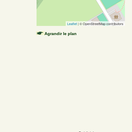
Leaflet
| © OpenStreetMap contributors
Agrandir le plan