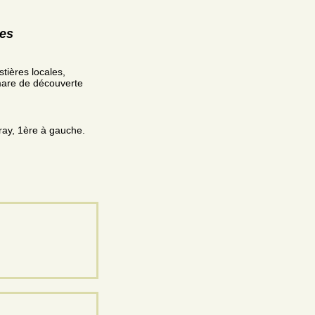
res
tières locales,
 mare de découverte
ray, 1ère à gauche.