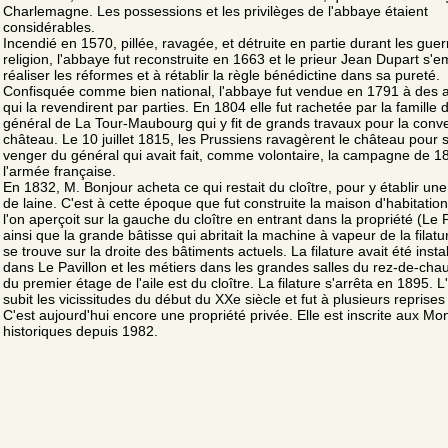
Charlemagne. Les possessions et les privilèges de l'abbaye étaient
considérables.
Incendié en 1570, pillée, ravagée, et détruite en partie durant les gue
religion, l'abbaye fut reconstruite en 1663 et le prieur Jean Dupart s'
réaliser les réformes et à rétablir la règle bénédictine dans sa pureté.
Confisquée comme bien national, l'abbaye fut vendue en 1791 à des a
qui la revendirent par parties. En 1804 elle fut rachetée par la famille 
général de La Tour-Maubourg qui y fit de grands travaux pour la conve
château. Le 10 juillet 1815, les Prussiens ravagèrent le château pour 
venger du général qui avait fait, comme volontaire, la campagne de 
l'armée française.
En 1832, M. Bonjour acheta ce qui restait du cloître, pour y établir une 
de laine. C'est à cette époque que fut construite la maison d'habitatio
l'on aperçoit sur la gauche du cloître en entrant dans la propriété (Le P
ainsi que la grande bâtisse qui abritait la machine à vapeur de la filatu
se trouve sur la droite des bâtiments actuels. La filature avait été insta
dans Le Pavillon et les métiers dans les grandes salles du rez-de-cha
du premier étage de l'aile est du cloître. La filature s'arrêta en 1895. 
subit les vicissitudes du début du XXe siècle et fut à plusieurs reprise
C'est aujourd'hui encore une propriété privée. Elle est inscrite aux M
historiques depuis 1982.