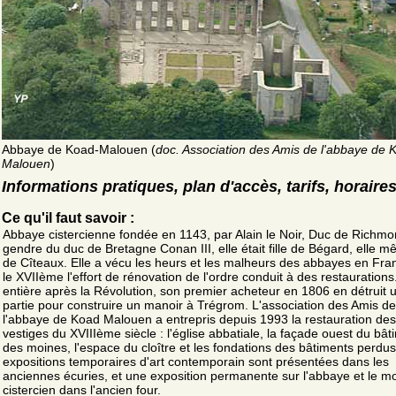
Abbaye de Koad-Malouen (
doc. Association des Amis de l'abbaye de 
Malouen
)
Informations pratiques, plan d'accès, tarifs, horaire
Ce qu'il faut savoir :
Abbaye cistercienne fondée en 1143, par Alain le Noir, Duc de Richmo
gendre du duc de Bretagne Conan III, elle était fille de Bégard, elle mê
de Cîteaux. Elle a vécu les heurs et les malheurs des abbayes en Fra
le XVIIème l'effort de rénovation de l'ordre conduit à des restauration
entière après la Révolution, son premier acheteur en 1806 en détruit 
partie pour construire un manoir à Trégrom. L'association des Amis de
l'abbaye de Koad Malouen a entrepris depuis 1993 la restauration des
vestiges du XVIIIème siècle : l'église abbatiale, la façade ouest du bât
des moines, l'espace du cloître et les fondations des bâtiments perdu
expositions temporaires d'art contemporain sont présentées dans les
anciennes écuries, et une exposition permanente sur l'abbaye et le 
cistercien dans l'ancien four.