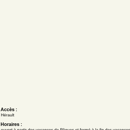
Accès :
Hérault
Horaires :
ouvert à partir des vacances de Pâques et fermé à la fin des vacances