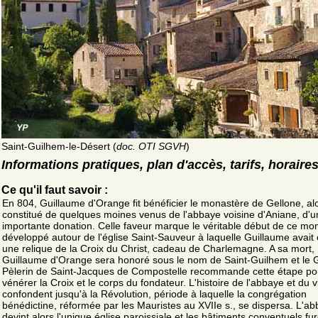
Saint-Guilhem-le-Désert (
doc. OTI SGVH
)
Informations pratiques, plan d'accès, tarifs, horaire
Ce qu'il faut savoir :
En 804, Guillaume d'Orange fit bénéficier le monastère de Gellone, al
constitué de quelques moines venus de l'abbaye voisine d'Aniane, d'u
importante donation. Celle faveur marque le véritable début de ce mo
développé autour de l'église Saint-Sauveur à laquelle Guillaume avait 
une relique de la Croix du Christ, cadeau de Charlemagne. A sa mort,
Guillaume d'Orange sera honoré sous le nom de Saint-Guilhem et le 
Pèlerin de Saint-Jacques de Compostelle recommande cette étape po
vénérer la Croix et le corps du fondateur. L'histoire de l'abbaye et du v
confondent jusqu'à la Révolution, période à laquelle la congrégation
bénédictine, réformée par les Mauristes au XVIIe s., se dispersa. L'ab
devint alors l'unique église paroissiale et les bâtiments conventuels fu