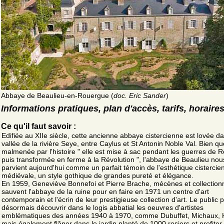
Abbaye de Beaulieu-en-Rouergue (
doc. Eric Sander
)
Informations pratiques, plan d'accès, tarifs, horaire
Ce qu'il faut savoir :
Edifiée au XIIe siècle, cette ancienne abbaye cistercienne est lovée da
vallée de la rivière Seye, entre Caylus et St Antonin Noble Val. Bien qu
malmenée par l'histoire " elle est mise à sac pendant les guerres de R
puis transformée en ferme à la Révolution ", l'abbaye de Beaulieu nou
parvient aujourd'hui comme un parfait témoin de l'esthétique cistercie
médiévale, un style gothique de grandes pureté et élégance.
En 1959, Geneviève Bonnefoi et Pierre Brache, mécènes et collection
sauvent l'abbaye de la ruine pour en faire en 1971 un centre d'art
contemporain et l'écrin de leur prestigieuse collection d'art. Le public 
désormais découvrir dans le logis abbatial les oeuvres d'artistes
emblématiques des années 1940 à 1970, comme Dubuffet, Michaux, 
mais également flâner dans le jardin planté de 1000 rosiers et profiter