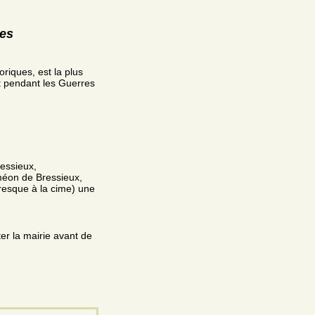
res
riques, est la plus
it pendant les Guerres
essieux,
iméon de Bressieux,
resque à la cime) une
ter la mairie avant de