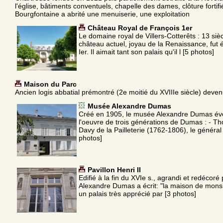
l'église, bâtiments conventuels, chapelle des dames, clôture fortifi
Bourgfontaine a abrité une menuiserie, une exploitation
Château Royal de François 1er
Le domaine royal de Villers-Cotterêts : 13 sièc
château actuel, joyau de la Renaissance, fut é
Ier. Il aimait tant son palais qu'il l [5 photos]
Maison du Parc
Ancien logis abbatial prémontré (2e moitié du XVIIIe siècle) devenu
Musée Alexandre Dumas
Créé en 1905, le musée Alexandre Dumas évo
l'oeuvre de trois générations de Dumas : - 
Davy de la Pailleterie (1762-1806), le général
photos]
Pavillon Henri II
Edifié à la fin du XVIe s., agrandi et redécoré
Alexandre Dumas a écrit: "la maison de monsi
un palais très apprécié par [3 photos]