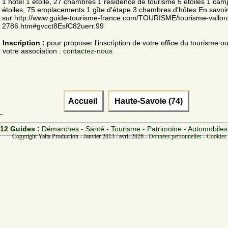
1 hôtel 1 étoile, 27 chambres 1 résidence de tourisme 5 étoiles 1 cam
étoiles, 75 emplacements 1 gîte d'étape 3 chambres d'hôtes En savoir
sur http://www.guide-tourisme-france.com/TOURISME/tourisme-vallor
2786.htm#gvcct8EsfC82uerr.99
Inscription :
pour proposer l'inscription de votre office du tourisme o
votre association :
contactez-nous.
Accueil
Haute-Savoie (74)
12 Guides :
Démarches - Santé - Tourisme - Patrimoine - Automobiles
Copyright Yalta Production - Janvier 2013 / avril 2026 -
Données personnelles - Cookies