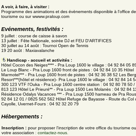
A voir, à faire, à visiter :
Programme des animations et des évènements disponible à l'office de
tourisme ou sur wwww.praloup.com
Evénements, festivités :
9 juillet : course de caisse à savon
13 juillet : Fête Nationale, soirée DJ et FEU D'ARTIFICES
30 juillet au 14 août : Tournoi Open de Tennis
19 20 août : Maxiavalanche
Handicap - accueil et activités :
Hôtel Cocon des Neiges**** - Pra Loup 1600 le village : 04 92 84 05 8
Le Loup Blanc - Pra Loup 1600 front de pistes : 04 92 84 10 35 Hôtel
Marmotel*** - Pra Loup 1600 front de pistes : 04 92 36 38 52 Les Ber
Resort***(hôtel et résidence)- Pra Loup 1600 le village : 04 92 84 14 5
300 123 VTF l'Ouka - Pra Loup 1600 centre station : 04 92 80 78 50 /
813 123 Hôtel Le Prieuré** - Pra Loup 1500 Les Molanès : 04 92 84 1
Résidence Odalys Vacances *** - Pra Loup 1500 hameau de Pra Rous
92 84 12 01 / 0825 562 562 Hôtel Refuge de Bayasse - Route du Col 
Cayolle, Uvernet-Fours : 04 92 32 20 79
Hébergements :
Inscription :
pour proposer l'inscription de votre office du tourisme o
votre association :
contactez-nous.