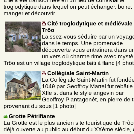
Elle a été transformée en un lieu de convivialité
troglodytique dans lequel on peut échanger, boire,
manger et découvrir
Cité troglodytique et médiévale
Trôo
Laissez-vous séduire par un voyag
dans le temps. Une promenade
découverte vous entraînera dans u
univers où charme rime avec mystè
Trôo est un village troglodytique bâti à flanc [4 pho
Collégiale Saint-Martin
La Collégiale Saint-Martin fut fondé
1049 par Geoffroy Martel fut rebâtie
XIIe s. dans le style angevin par
Geoffroy Plantagenêt, en pierre de ta
provenant du sous [1 photo]
Grotte Pétrifiante
La Grotte est le plus ancien site touristique de Trôo
déjà ouverte au public au début du XXème siècle, 