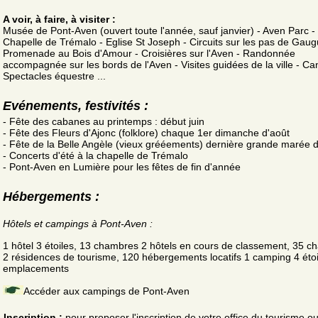
A voir, à faire, à visiter :
Musée de Pont-Aven (ouvert toute l'année, sauf janvier) - Aven Parc -
Chapelle de Trémalo - Eglise St Joseph - Circuits sur les pas de Gaug
Promenade au Bois d'Amour - Croisières sur l'Aven - Randonnée
accompagnée sur les bords de l'Aven - Visites guidées de la ville - Ca
Spectacles équestre ...
Evénements, festivités :
- Fête des cabanes au printemps : début juin
- Fête des Fleurs d'Ajonc (folklore) chaque 1er dimanche d'août
- Fête de la Belle Angèle (vieux grééements) dernière grande marée d
- Concerts d'été à la chapelle de Trémalo
- Pont-Aven en Lumière pour les fêtes de fin d'année
Hébergements :
Hôtels et campings à Pont-Aven :
1 hôtel 3 étoiles, 13 chambres 2 hôtels en cours de classement, 35 
2 résidences de tourisme, 120 hébergements locatifs 1 camping 4 étoi
emplacements
Accéder aux campings de Pont-Aven
Inscription :
pour proposer l'inscription de votre office du tourisme o