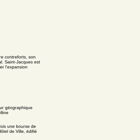
re contreforts, son
al. Saint-Jacques est
er l'expansion
eur géographique
lline
fois une bourse de
el de Ville, édifié