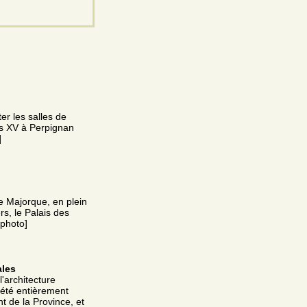
er les salles de
is XV à Perpignan
]
e Majorque, en plein
rs, le Palais des
 photo]
ales
'architecture
 été entièrement
t de la Province, et