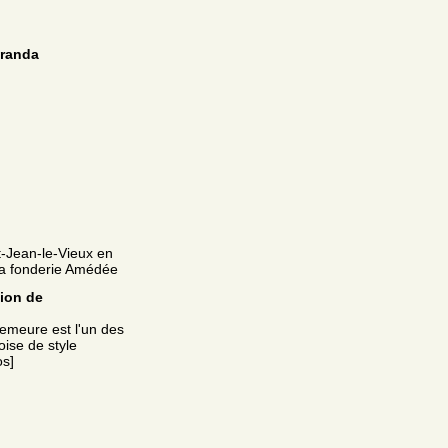
iranda
nt-Jean-le-Vieux en
 la fonderie Amédée
tion de
e demeure est l'un des
ise de style
os]