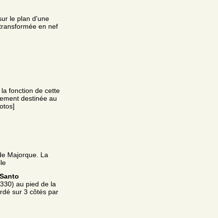
ur le plan d'une
t transformée en nef
la fonction de cette
ialement destinée au
otos]
 de Majorque. La
le
 Santo
1330) au pied de la
ordé sur 3 côtés par