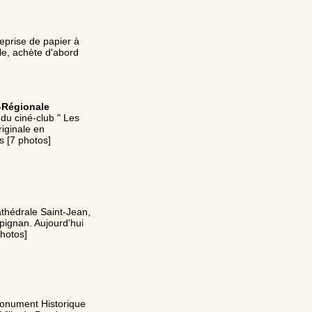
reprise de papier à
ale, achète d'abord
-Régionale
e du ciné-club " Les
iginale en
s [7 photos]
thédrale Saint-Jean,
rpignan. Aujourd'hui
photos]
 Monument Historique