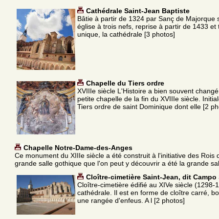
Cathédrale Saint-Jean Baptiste
Bâtie à partir de 1324 par Sanç de Majorque s
église à trois nefs, reprise à partir de 1433 e
unique, la cathédrale [3 photos]
Chapelle du Tiers ordre
XVIIIe siècle L'Histoire a bien souvent changé 
petite chapelle de la fin du XVIIIe siècle. Init
Tiers ordre de saint Dominique dont elle [2 ph
Chapelle Notre-Dame-des-Anges
Ce monument du XIIIe siècle a été construit à l'initiative des Rois
grande salle gothique que l'on peut y découvrir a été la grande sal
Cloître-cimetière Saint-Jean, dit Campo
Cloître-cimetière édifié au XIVe siècle (1298-
cathédrale. Il est en forme de cloître carré, b
une rangée d'enfeus. A l [2 photos]