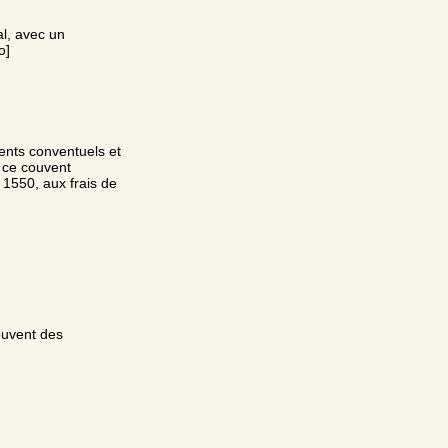
al, avec un
o]
ents conventuels et
e ce couvent
 1550, aux frais de
ouvent des