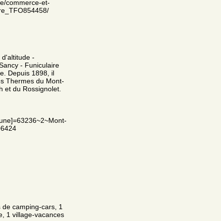
che/commerce-et-
dore_TFO854458/
'altitude -
Sancy - Funiculaire
e. Depuis 1898, il
des Thermes du Mont-
 et du Rossignolet.
mmune]=63236~2~Mont-
06424
es de camping-cars, 1
e, 1 village-vacances