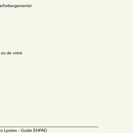
re/hebergements/
e ou de votre
des Lycées - Guide EHPAD