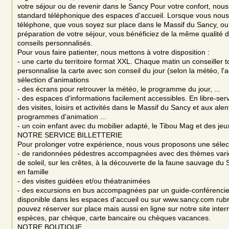
votre séjour ou de revenir dans le Sancy Pour votre confort, nou
standard téléphonique des espaces d'accueil. Lorsque vous nous
téléphone, que vous soyez sur place dans le Massif du Sancy, ou
préparation de votre séjour, vous bénéficiez de la même qualité d
conseils personnalisés.
Pour vous faire patienter, nous mettons à votre disposition :
- une carte du territoire format XXL. Chaque matin un conseiller t
personnalise la carte avec son conseil du jour (selon la météo, l'a
sélection d'animations
- des écrans pour retrouver la météo, le programme du jour, ...
- des espaces d'informations facilement accessibles. En libre-ser
des visites, loisirs et activités dans le Massif du Sancy et aux alen
programmes d'animation ...
- un coin enfant avec du mobilier adapté, le Tibou Mag et des jeu
NOTRE SERVICE BILLETTERIE
Pour prolonger votre expérience, nous vous proposons une sélect
- de randonnées pédestres accompagnées avec des thèmes varié
de soleil, sur les crêtes, à la découverte de la faune sauvage du S
en famille
- des visites guidées et/ou théatranimées
- des excursions en bus accompagnées par un guide-conférenci
disponible dans les espaces d'accueil ou sur www.sancy.com rub
pouvez réserver sur place mais aussi en ligne sur notre site intern
espèces, par chèque, carte bancaire ou chèques vacances.
NOTRE BOUTIQUE