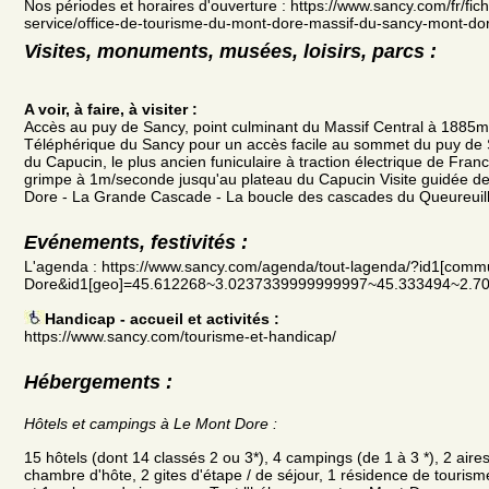
Nos périodes et horaires d'ouverture : https://www.sancy.com/fr/fi
service/office-de-tourisme-du-mont-dore-massif-du-sancy-mont-
Visites, monuments, musées, loisirs, parcs :
A voir, à faire, à visiter :
Accès au puy de Sancy, point culminant du Massif Central à 1885m d
Téléphérique du Sancy pour un accès facile au sommet du puy de 
du Capucin, le plus ancien funiculaire à traction électrique de Franc
grimpe à 1m/seconde jusqu'au plateau du Capucin Visite guidée 
Dore - La Grande Cascade - La boucle des cascades du Queureuilh
Evénements, festivités :
L'agenda : https://www.sancy.com/agenda/tout-lagenda/?id1[co
Dore&id1[geo]=45.612268~3.0237339999999997~45.333494~2.7
Handicap - accueil et activités :
https://www.sancy.com/tourisme-et-handicap/
Hébergements :
Hôtels et campings à Le Mont Dore :
15 hôtels (dont 14 classés 2 ou 3*), 4 campings (de 1 à 3 *), 2 air
chambre d'hôte, 2 gites d'étape / de séjour, 1 résidence de tourism