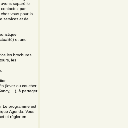
s avons séparé le
 contactez par
 chez vous pour la
e services et de
ouristique
ctualité) et une
vice les brochures
tours, les
x.
ion :
s (lever ou coucher
ancy, ...), à partager
er Le programme est
rique Agenda. Vous
et et régler en