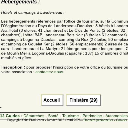
Hébergements :
Hôtels et campings à Landerneau :
Les hébergements référencés par l'office de tourisme, sur la Commu
D'Agglomération du Pays de Landerneau-Daoulas : 3 hôtels à Lander
Ara Hôtel (3 étoiles, 41 chambres) et Le Clos du Pontic (2 étoiles, 32
chambres), l'hôtel B&B Landerneau Bois Noir (3 étoiles 61 chambres).
campings à Logonna-Daoulas : camping du Roz (2 étoiles, 80 empla
et camping de Gouelet Ker (2 étoiles, 50 emplacements) 2 aires de c
cars : Landerneau et La Martyre 2 hébergements pour les groupes : 
de Moulin Mer à Logonna-Daoulas (capacité : 137) 15 chambres d'hô
meublés et gîtes
Inscription :
pour proposer l'inscription de votre office du tourisme o
votre association :
contactez-nous.
Accueil
Finistère (29)
12 Guides :
Démarches - Santé - Tourisme - Patrimoine - Automobiles
Copyright Yalta Production - Janvier 2013 / avril 2026 -
Données personnelles - Cookies