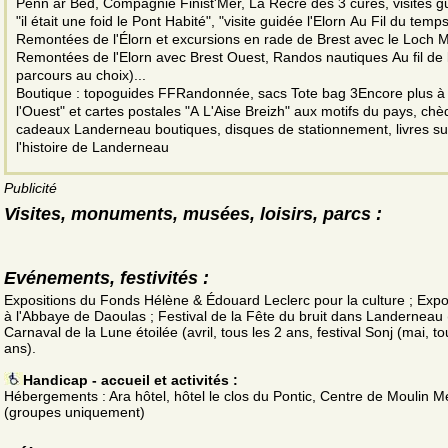
Penn ar Bed, Compagnie Finist'Mer, La Recré des 3 curés, visites g
"il était une foid le Pont Habité", "visite guidée l'Elorn Au Fil du temps
Remontées de l'Élorn et excursions en rade de Brest avec le Loch 
Remontées de l'Elorn avec Brest Ouest, Randos nautiques Au fil de 
parcours au choix)...
Boutique : topoguides FFRandonnée, sacs Tote bag 3Encore plus à
l'Ouest" et cartes postales "A L'Aise Breizh" aux motifs du pays, ch
cadeaux Landerneau boutiques, disques de stationnement, livres su
l'histoire de Landerneau
Publicité
Visites, monuments, musées, loisirs, parcs :
Evénements, festivités :
Expositions du Fonds Hélène & Édouard Leclerc pour la culture ; Expo
à l'Abbaye de Daoulas ; Festival de la Fête du bruit dans Landerneau 
Carnaval de la Lune étoilée (avril, tous les 2 ans, festival Sonj (mai, to
ans).
Handicap - accueil et activités :
Hébergements : Ara hôtel, hôtel le clos du Pontic, Centre de Moulin M
(groupes uniquement)