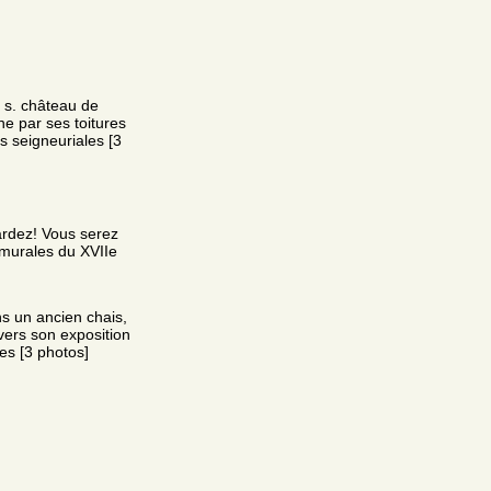
e s. château de
ne par ses toitures
s seigneuriales [3
ardez! Vous serez
 murales du XVIIe
ns un ancien chais,
avers son exposition
es [3 photos]