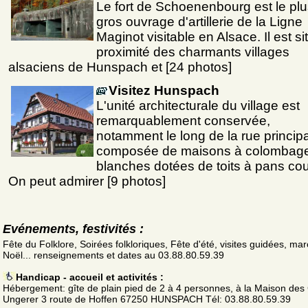
Le fort de Schoenenbourg est le pl
gros ouvrage d'artillerie de la Ligne
Maginot visitable en Alsace. Il est si
proximité des charmants villages
alsaciens de Hunspach et [24 photos]
Visitez Hunspach
L'unité architecturale du village est
remarquablement conservée,
notamment le long de la rue princip
composée de maisons à colombag
blanches dotées de toits à pans co
On peut admirer [9 photos]
Evénements, festivités :
Fête du Folklore, Soirées folkloriques, Fête d'été, visites guidées, ma
Noël... renseignements et dates au 03.88.80.59.39
Handicap - accueil et activités :
Hébergement: gîte de plain pied de 2 à 4 personnes, à la Maison des
Ungerer 3 route de Hoffen 67250 HUNSPACH Tél: 03.88.80.59.39