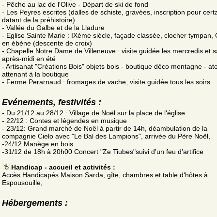
- Pêche au lac de l'Olive - Départ de ski de fond
- Les Peyres escrites (dalles de schiste, gravées, inscription pour cert
datant de la préhistoire)
- Vallée du Galbe et de la Lladure
- Eglise Sainte Marie : IXème siècle, façade classée, clocher tympan, 
en ébène (descente de croix)
- Chapelle Notre Dame de Villeneuve : visite guidée les mercredis et 
après-midi en été
- Artisanat "Créations Bois" objets bois - boutique déco montagne - ate
attenant à la boutique
- Ferme Perarnaud : fromages de vache, visite guidée tous les soirs
Evénements, festivités :
- Du 21/12 au 28/12 : Village de Noël sur la place de l'église
- 22/12 : Contes et légendes en musique
- 23/12: Grand marché de Noël à partir de 14h, déambulation de la
compagnie Cielo avec "Le Bal des Lampions", arrivée du Père Noël,
-24/12 Manège en bois
-31/12 de 18h à 20h00 Concert "Ze Tiubes"suivi d'un feu d'artifice
Handicap - accueil et activités :
Accès Handicapés Maison Sarda, gîte, chambres et table d'hôtes à
Espousouille,
Hébergements :